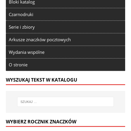
Bloki katalog
Czarnodruki
Serie i zbiory
Arkusze znaczków pocztowych
Wydania wspólne
O stronie
WYSZUKAJ TEKST W KATALOGU
WYBIERZ ROCZNIK ZNACZKÓW