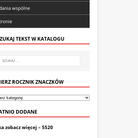
ania wspólne
tronie
ZUKAJ TEKST W KATALOGU
IERZ ROCZNIK ZNACZKÓW
ATNIO DODANE
ka zobacz więcej – 5520