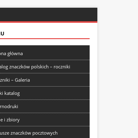
NU
ona główna
alog znaczków polskich – roczniki
zniki – Galeria
ki katalog
rnodruki
ie i zbiory
usze znaczków pocztowych