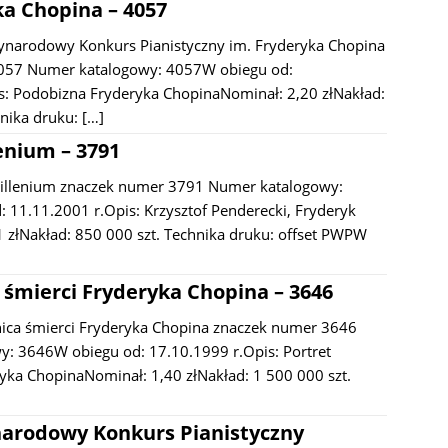
ka Chopina – 4057
narodowy Konkurs Pianistyczny im. Fryderyka Chopina
057 Numer katalogowy: 4057W obiegu od:
s: Podobizna Fryderyka ChopinaNominał: 2,20 złNakład:
hnika druku:
[…]
enium – 3791
Millenium znaczek numer 3791 Numer katalogowy:
 11.11.2001 r.Opis: Krzysztof Penderecki, Fryderyk
 złNakład: 850 000 szt. Technika druku: offset PWPW
a śmierci Fryderyka Chopina – 3646
ica śmierci Fryderyka Chopina znaczek numer 3646
: 3646W obiegu od: 17.10.1999 r.Opis: Portret
ka ChopinaNominał: 1,40 złNakład: 1 500 000 szt.
narodowy Konkurs Pianistyczny