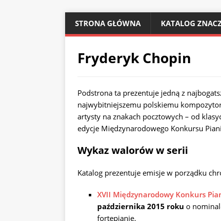
STRONA GŁÓWNA
KATALOG ZNACZ
Fryderyk Chopin
Podstrona ta prezentuje jedną z najbogat
najwybitniejszemu polskiemu kompozytoro
artysty na znakach pocztowych – od klas
edycje Międzynarodowego Konkursu Piani
Wykaz walorów w serii
Katalog prezentuje emisje w porządku ch
XVII Międzynarodowy Konkurs Pian
października 2015 roku
o nominale
fortepianie.