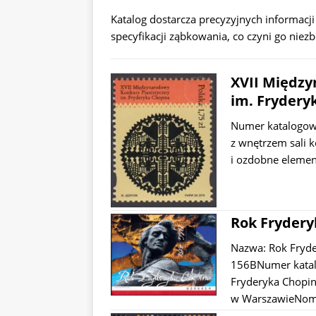
Katalog dostarcza precyzyjnych informacji
specyfikacji ząbkowania, co czyni go nie
XVII Między
im. Frydery
Numer katalogowy
z wnętrzem sali k
i ozdobne elemen
Rok Frydery
Nazwa: Rok Fryde
156BNumer katal
Fryderyka Chopin
w WarszawieNomi