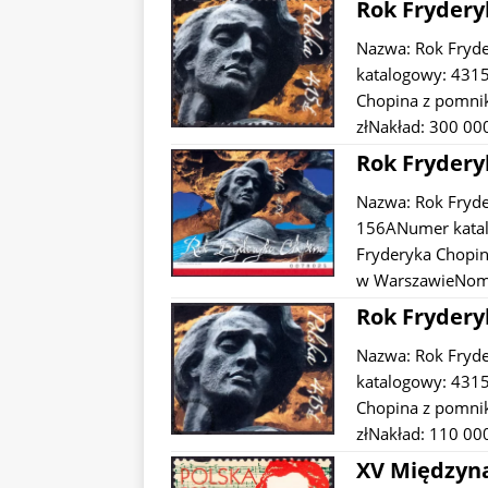
Rok Frydery
Nazwa: Rok Fryd
katalogowy: 4315
Chopina z pomni
złNakład: 300 00
Rok Frydery
Nazwa: Rok Fryde
156ANumer katal
Fryderyka Chopin
w WarszawieNomi
Rok Frydery
Nazwa: Rok Fryd
katalogowy: 4315
Chopina z pomni
złNakład: 110 00
XV Międzyna