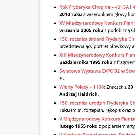
Rok Fryderyka Chopina – 4315A
i
2010 roku
z wizerunkiem głowy kom
XV Międzynarodowy Konkurs Pianis
września 2005 roku
z podobizną Ch
150. rocznica śmierci Fryderyka C
przedstawiający portret ołówkowy ar
XIII Międzynarodowy Konkurs Pian
października 1995 roku
z fragmen
Światowa Wystawa EXPO’92 w Sewil
zł.
Wielcy Polacy – 1166
: Znaczek z
20
Andrzej Heidrich
.
150. rocznica urodzin Fryderyka C
roku
(m.in. fortepian, rękopis oraz p
V Międzynarodowy Konkurs Pianist
lutego 1955 roku
z popiersiem artys
V Konkurs Pianistyczny im. Fryde