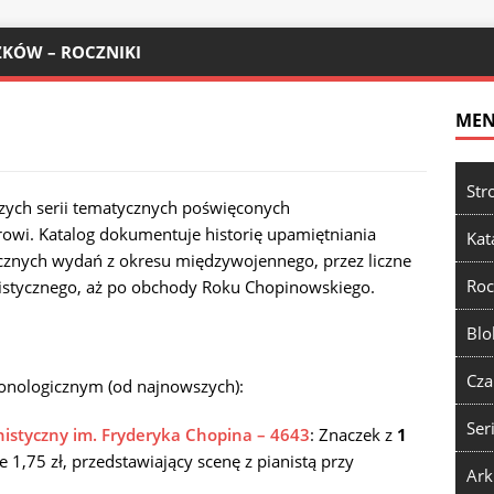
KÓW – ROCZNIKI
ME
Str
szych serii tematycznych poświęconych
wi. Katalog dokumentuje historię upamiętniania
Kat
ycznych wydań z okresu międzywojennego, przez liczne
Roc
stycznego, aż po obchody Roku Chopinowskiego.
Blo
Cza
ronologicznym (od najnowszych):
Ser
istyczny im. Fryderyka Chopina – 4643
: Znaczek z
1
 1,75 zł, przedstawiający scenę z pianistą przy
Ark