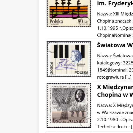
im. Frydery
Nazwa: XIII Międ
Chopina znaczek
1.10.1995 r.Opis
ChopinaNominał:
Światowa Wy
Nazwa: Światowa
katalogowy: 3225
1849)Nominał: 20
rotograwiura
[…]
X Międzynar
Chopina w W
Nazwa: X Międzyn
w Warszawie zna
2.10.1980 r.Opis
Technika druku: