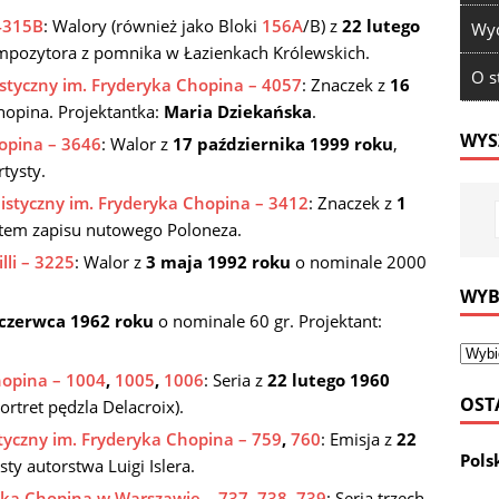
4315B
: Walory (również jako Bloki
156A
/B) z
22 lutego
Wyd
pozytora z pomnika w Łazienkach Królewskich.
O s
tyczny im. Fryderyka Chopina – 4057
: Znaczek z
16
opina. Projektantka:
Maria Dziekańska
.
WYS
hopina – 3646
: Walor z
17 października 1999 roku
,
tysty.
istyczny im. Fryderyka Chopina – 3412
: Znaczek z
1
tem zapisu nutowego Poloneza.
li – 3225
: Walor z
3 maja 1992 roku
o nominale 2000
WYB
 czerwca 1962 roku
o nominale 60 gr. Projektant:
hopina – 1004
,
1005
,
1006
: Seria z
22 lutego 1960
OST
ortret pędzla Delacroix).
yczny im. Fryderyka Chopina – 759
,
760
: Emisja z
22
Pols
ty autorstwa Luigi Islera.
ryka Chopina w Warszawie – 737
,
738
,
739
: Seria trzech