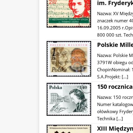
im. Frydery
Nazwa: XV Między
znaczek numer 4
16.09.2005 r.Opi
800 000 szt. Tec
Polskie Mill
Nazwa: Polskie 
3791W obiegu od:
ChopinNominał: 1
S.A.Projekt:
[…]
150 rocznic
Nazwa: 150 roczn
Numer katalogowy
ołówkowy Frydery
Technika
[…]
XIII Między