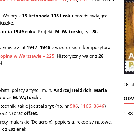
2
: Walory z
15 listopada 1951 roku
przedstawiające
iuszkę.
udnia 1949 roku
. Projekt:
M. Wątorski
, ryt:
St.
: Emisje z lat
1947–1948
z wizerunkiem kompozytora.
hopina w Warszawie – 225
: Historyczny walor z
28
ł.
Ostat
itni polscy artyści, m.in.
Andrzej Heidrich
,
Maria
a
oraz
M. Wątorski
.
ODW
techniki takie jak
staloryt
(np. nr
506
,
1166
,
3646
),
992 r.) oraz
offset
.
1 38
ty malarskie (Delacroix), popiersia, rękopisy nutowe,
k z Łazienek.