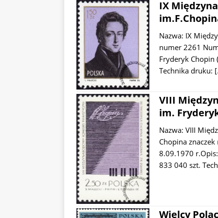
IX Międzyna
im.F.Chopin
Nazwa: IX Między
numer 2261 Nume
Fryderyk Chopin 
Technika druku:
VIII Między
im. Frydery
Nazwa: VIII Międ
Chopina znaczek
8.09.1970 r.Opis:
833 040 szt. Tec
Wielcy Polac