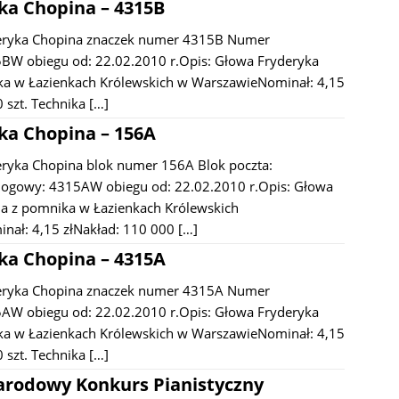
ka Chopina – 4315B
eryka Chopina znaczek numer 4315B Numer
BW obiegu od: 22.02.2010 r.Opis: Głowa Fryderyka
ka w Łazienkach Królewskich w WarszawieNominał: 4,15
0 szt. Technika
[…]
ka Chopina – 156A
ryka Chopina blok numer 156A Blok poczta:
ogowy: 4315AW obiegu od: 22.02.2010 r.Opis: Głowa
a z pomnika w Łazienkach Królewskich
nał: 4,15 złNakład: 110 000
[…]
ka Chopina – 4315A
eryka Chopina znaczek numer 4315A Numer
AW obiegu od: 22.02.2010 r.Opis: Głowa Fryderyka
ka w Łazienkach Królewskich w WarszawieNominał: 4,15
0 szt. Technika
[…]
rodowy Konkurs Pianistyczny