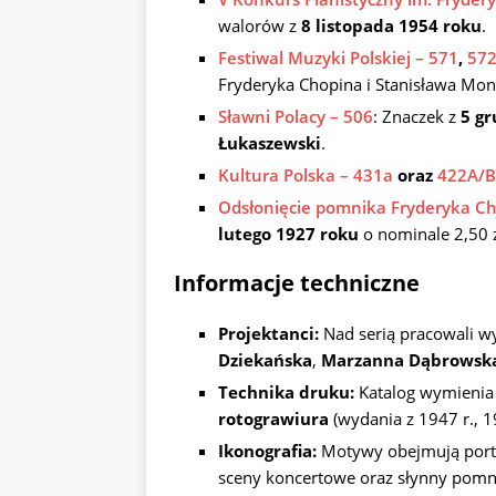
walorów z
8 listopada 1954 roku
.
Festiwal Muzyki Polskiej – 571
,
57
Fryderyka Chopina i Stanisława Mon
Sławni Polacy – 506
: Znaczek z
5 gr
Łukaszewski
.
Kultura Polska – 431a
oraz
422A/B
Odsłonięcie pomnika Fryderyka C
lutego 1927 roku
o nominale 2,50 z
Informacje techniczne
Projektanci:
Nad serią pracowali wyb
Dziekańska
,
Marzanna Dąbrowsk
Technika druku:
Katalog wymienia 
rotograwiura
(wydania z 1947 r., 1
Ikonografia:
Motywy obejmują portre
sceny koncertowe oraz słynny pomni