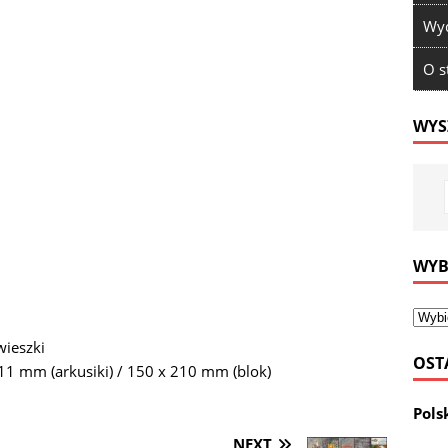
Wyd
O s
WYS
WYB
wieszki
OST
11 mm (arkusiki) / 150 x 210 mm (blok)
Pols
NEXT