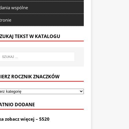
ania wspólne
tronie
ZUKAJ TEKST W KATALOGU
IERZ ROCZNIK ZNACZKÓW
ATNIO DODANE
ka zobacz więcej – 5520