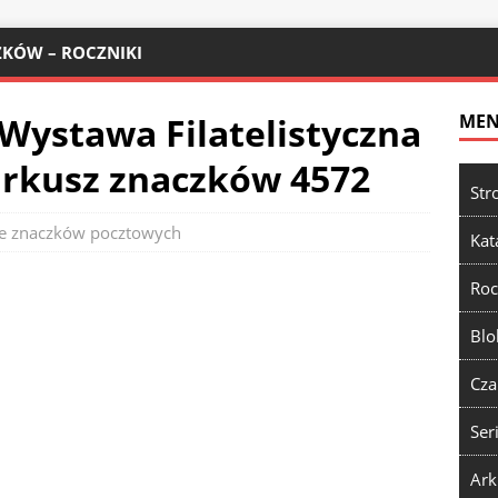
KÓW – ROCZNIKI
Wystawa Filatelistyczna
ME
arkusz znaczków 4572
Str
e znaczków pocztowych
Kat
Roc
Blo
Cza
Ser
Ark