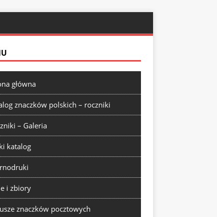
NU
ona główna
alog znaczków polskich – roczniki
zniki – Galeria
ki katalog
rnodruki
ie i zbiory
usze znaczków pocztowych