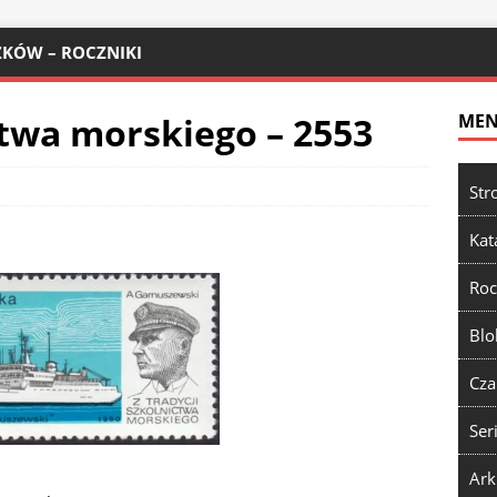
KÓW – ROCZNIKI
ctwa morskiego – 2553
ME
Str
Kat
Roc
Blo
Cza
Ser
Ark