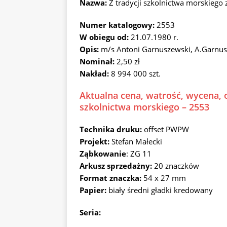
Nazwa:
Z tradycji szkolnictwa morskiego
Numer katalogowy:
2553
W obiegu od:
21.07.1980 r.
Opis:
m/s Antoni Garnuszewski, A.Garnus
Nominał:
2,50 zł
Nakład:
8 994 000 szt.
Aktualna cena, watrość, wycena, o
szkolnictwa morskiego – 2553
Technika druku:
offset PWPW
Projekt:
Stefan Małecki
Ząbkowanie
: ZG 11
Arkusz sprzedażny:
20 znaczków
Format znaczka:
54 x 27 mm
Papier:
biały średni gładki kredowany
Seria: