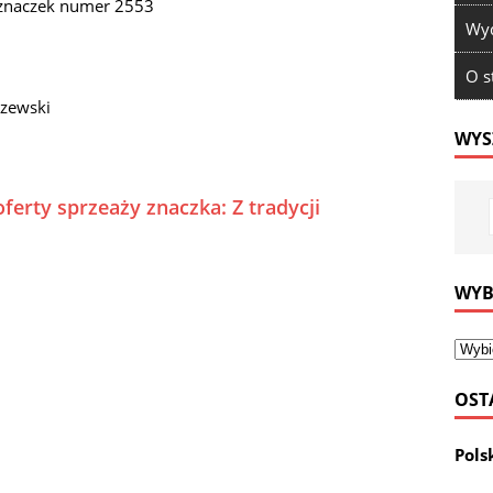
 znaczek numer 2553
Wyd
O s
zewski
WYS
ferty sprzeaży znaczka: Z tradycji
WYB
OST
Pols