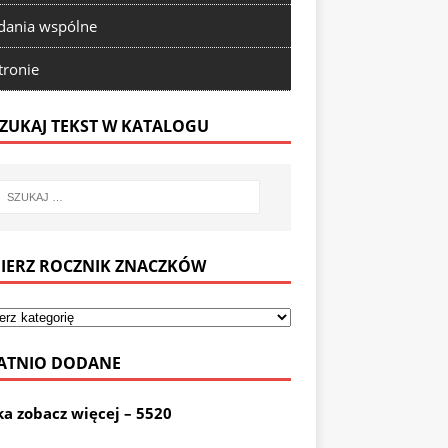
ania wspólne
tronie
ZUKAJ TEKST W KATALOGU
IERZ ROCZNIK ZNACZKÓW
ATNIO DODANE
ka zobacz więcej – 5520