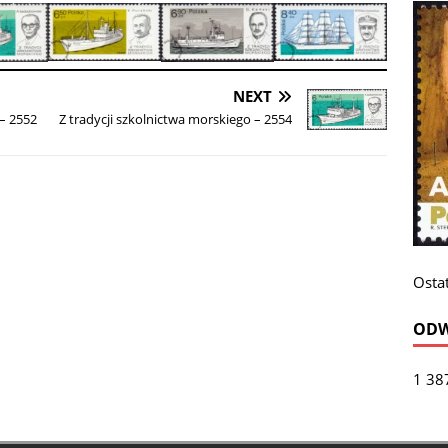
NEXT
 – 2552
Z tradycji szkolnictwa morskiego – 2554
Ostat
ODW
1 38