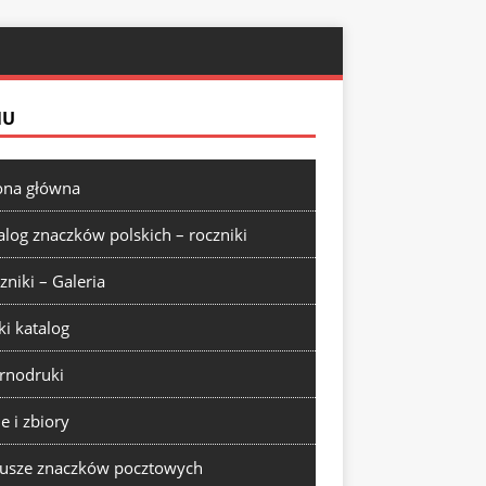
NU
ona główna
alog znaczków polskich – roczniki
zniki – Galeria
ki katalog
rnodruki
ie i zbiory
usze znaczków pocztowych