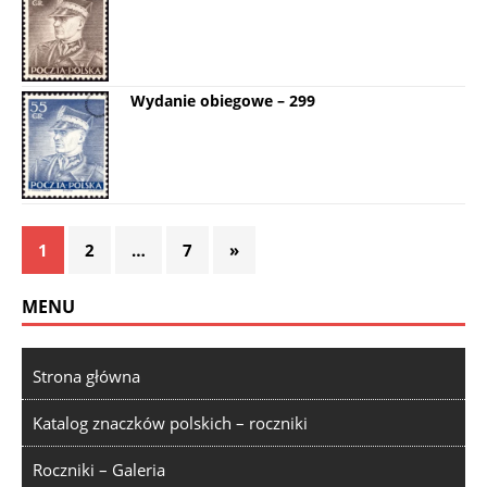
Wydanie obiegowe – 299
1
2
…
7
»
MENU
Strona główna
Katalog znaczków polskich – roczniki
Roczniki – Galeria